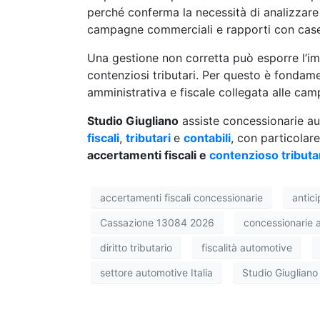
perché conferma la necessità di analizzare 
campagne commerciali e rapporti con case c
Una gestione non corretta può esporre l’im
contenziosi tributari. Per questo è fondam
amministrativa e fiscale collegata alle ca
Studio Giugliano
assiste concessionarie au
fiscali
,
tributari
e
contabili
, con particolar
accertamenti fiscali e
contenzioso tributa
accertamenti fiscali concessionarie
antic
Cassazione 13084 2026
concessionarie 
diritto tributario
fiscalità automotive
settore automotive Italia
Studio Giugliano