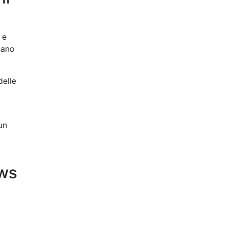
 e
sano
delle
un
ews