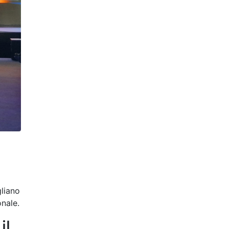
liano
onale.
il