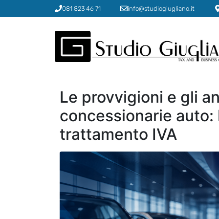
081 823 46 71
info@studiogiugliano.it
Le provvigioni e gli a
concessionarie auto: 
trattamento IVA