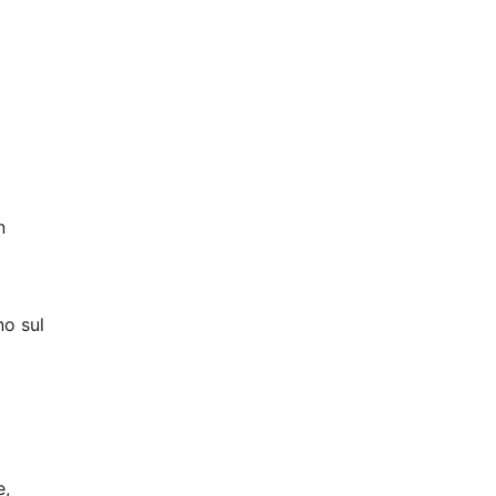
n
no sul
e,