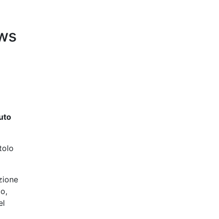
ews
uto
tolo
zione
to,
el