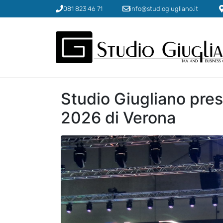
081 823 46 71
info@studiogiugliano.it
Studio Giugliano pres
2026 di Verona