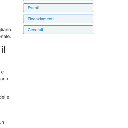
Eventi
Finanziamenti
liano
Generali
onale.
il
 e
sano
delle
un