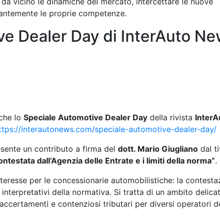
e da vicino le dinamiche del mercato, intercettare le nuove
tantemente le proprie competenze.
ve Dealer Day di InterAuto N
nche lo
Speciale Automotive Dealer Day
della rivista
InterA
ttps://interautonews.com/speciale-automotive-dealer-day/
esente un contributo a firma del
dott. Mario Giugliano
dal ti
ontestata dall’Agenzia delle Entrate e i limiti della norma”
.
interesse per le concessionarie automobilistiche: la contesta
i interpretativi della normativa. Si tratta di un ambito delica
 accertamenti e contenziosi tributari per diversi operatori d