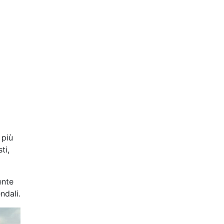
 più
ti,
ente
ndali.