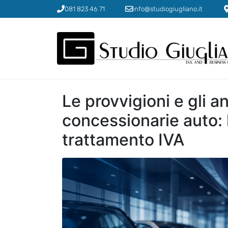
081 823 46 71
info@studiogiugliano.it
Le provvigioni e gli a
concessionarie auto: 
trattamento IVA