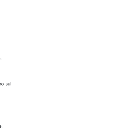
n
no sul
e,