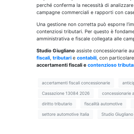
perché conferma la necessità di analizzare 
campagne commerciali e rapporti con case c
Una gestione non corretta può esporre l’im
contenziosi tributari. Per questo è fondam
amministrativa e fiscale collegata alle ca
Studio Giugliano
assiste concessionarie au
fiscali
,
tributari
e
contabili
, con particolar
accertamenti fiscali e
contenzioso tributa
accertamenti fiscali concessionarie
antic
Cassazione 13084 2026
concessionarie 
diritto tributario
fiscalità automotive
settore automotive Italia
Studio Giugliano