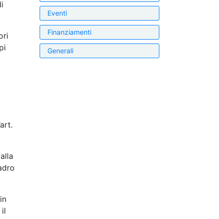
i
Eventi
Finanziamenti
ori
pi
Generali
art.
alla
adro
in
il