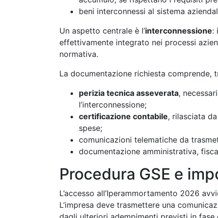
beni interconnessi al sistema aziendal
Un aspetto centrale è l’
interconnessione
:
effettivamente integrato nei processi aziend
normativa.
La documentazione richiesta comprende, tra 
perizia tecnica asseverata
, necessari
l’interconnessione;
certificazione contabile
, rilasciata d
spese;
comunicazioni telematiche da trasmet
documentazione amministrativa, fiscale
Procedura GSE e impo
L’accesso all’Iperammortamento 2026 avvie
L’impresa deve trasmettere una comunicazi
dagli ulteriori adempimenti previsti in fa