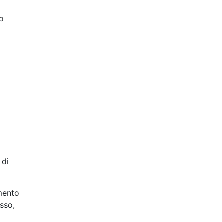
 o
 di
imento
esso,