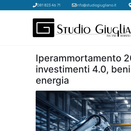
081 823 46 71
info@studiogiugliano.it
Iperammortamento 2
investimenti 4.0, ben
energia