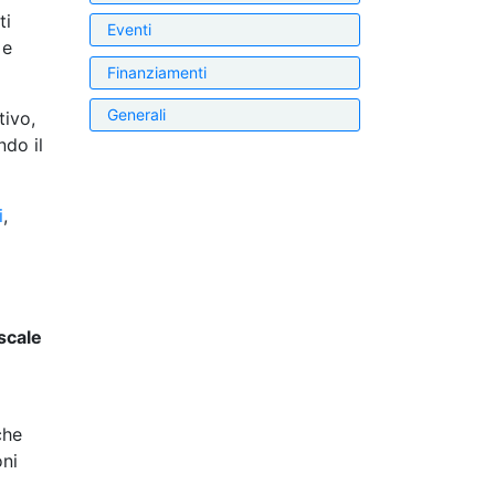
ti
Eventi
 e
Finanziamenti
Generali
tivo,
ndo il
i
,
scale
che
oni