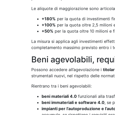
Le aliquote di maggiorazione sono articolat
+180%
per la quota di investimenti fi
+100%
per la quota oltre 2,5 milioni e
+50%
per la quota oltre 10 milioni e f
La misura si applica agli investimenti effet
completamento massimo previsto entro i term
Beni agevolabili, req
Possono accedere all’agevolazione i
titola
strumentali nuovi, nel rispetto delle normat
Rientrano tra i beni agevolabili:
beni materiali 4.0
funzionali alla tras
beni immateriali e software 4.0
, se 
impianti per l’autoproduzione e l’aut
accumulo, se rispettano i requisiti prev