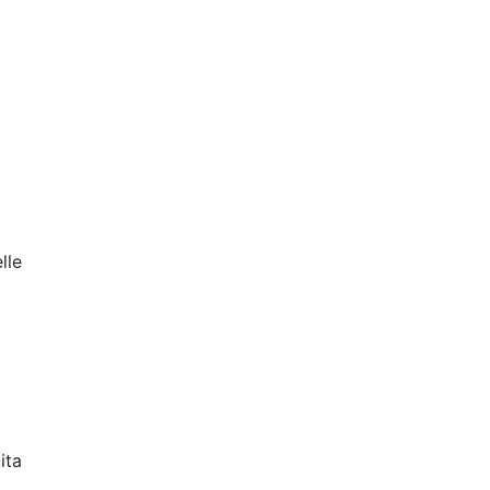
lle
ita