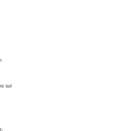
n
no sul
e,