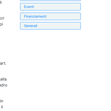
i
Eventi
Finanziamenti
ori
pi
Generali
art.
alla
adro
in
il