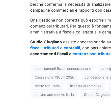
perché conferma la necessità di analizzare 
campagne commerciali e rapporti con case c
Una gestione non corretta può esporre l’im
contenziosi tributari. Per questo è fondam
amministrativa e fiscale collegata alle ca
Studio Giugliano
assiste concessionarie au
fiscali
,
tributari
e
contabili
, con particolar
accertamenti fiscali e
contenzioso tributa
accertamenti fiscali concessionarie
antic
Cassazione 13084 2026
concessionarie 
diritto tributario
fiscalità automotive
settore automotive Italia
Studio Giugliano