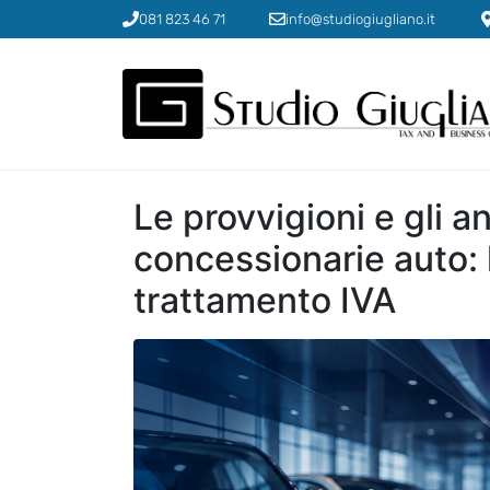
081 823 46 71
info@studiogiugliano.it
Le provvigioni e gli a
concessionarie auto: 
trattamento IVA