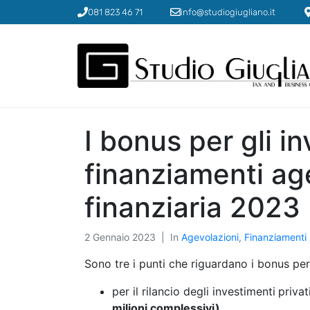
081 823 46 71
info@studiogiugliano.it
I bonus per gli in
finanziamenti age
finanziaria 2023
2 Gennaio 2023
In
Agevolazioni
,
Finanziamenti
Sono tre i punti che riguardano i bonus per 
per il rilancio degli investimenti
privat
milioni complessivi)