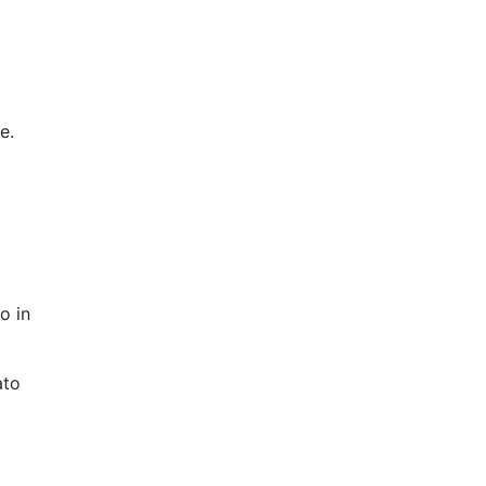
e.
o in
ato