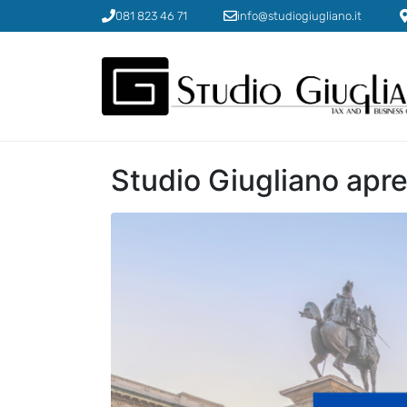
081 823 46 71
info@studiogiugliano.it
Studio Giugliano apr