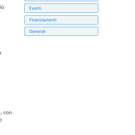
iù
Eventi
Finanziamenti
Generali
e
,
e
, con
o