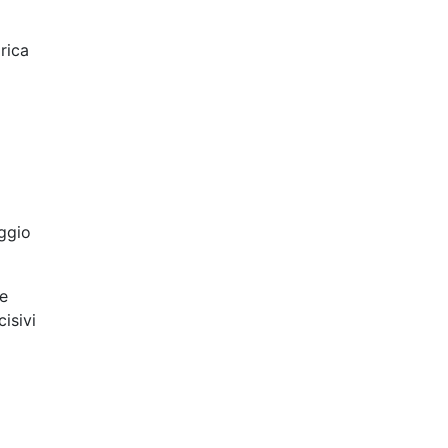
rica
aggio
le
isivi