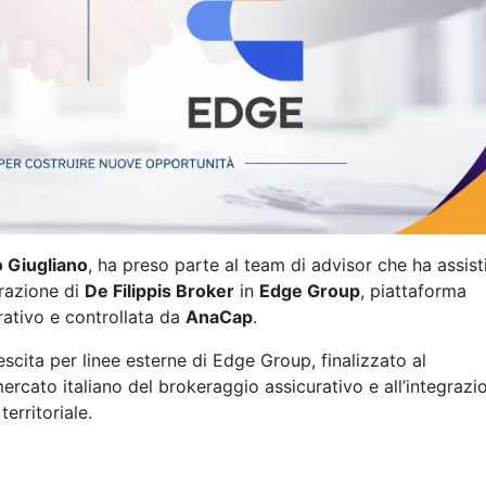
o Giugliano
, ha preso parte al team di advisor che ha assisti
grazione di
De Filippis Broker
in
Edge Group
, piattaforma
rativo e controllata da
AnaCap
.
escita per linee esterne di Edge Group, finalizzato al
rcato italiano del brokeraggio assicurativo e all’integrazi
erritoriale.