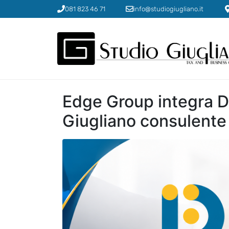
081 823 46 71
info@studiogiugliano.it
Edge Group integra De
Giugliano consulente 