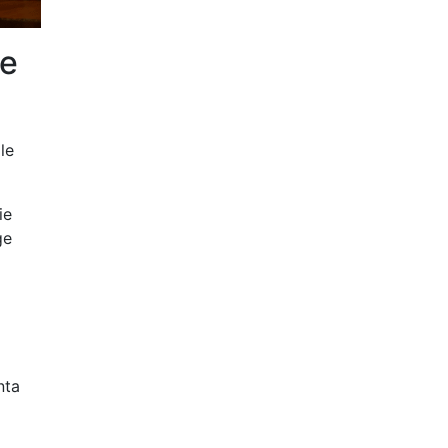
ie
le
ie
ge
nta