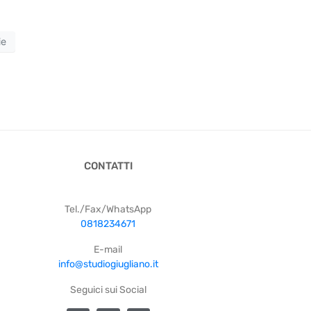
ie
CONTATTI
Tel./Fax/WhatsApp
0818234671
E-mail
info@studiogiugliano.it
Seguici sui Social