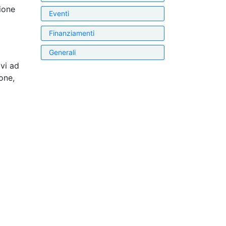
ione
Eventi
Finanziamenti
Generali
ivi ad
one,