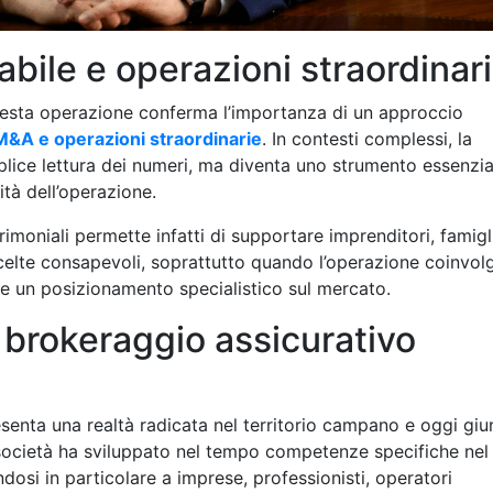
abile e operazioni straordinar
uesta operazione conferma l’importanza di un approccio
M&A e operazioni straordinarie
. In contesti complessi, la
plice lettura dei numeri, ma diventa uno strumento essenzia
ità dell’operazione.
rimoniali permette infatti di supportare imprenditori, famigl
i scelte consapevoli, soprattutto quando l’operazione coinvol
 e un posizionamento specialistico sul mercato.
l brokeraggio assicurativo
senta una realtà radicata nel territorio campano e oggi giu
 società ha sviluppato nel tempo competenze specifiche nel
ndosi in particolare a imprese, professionisti, operatori