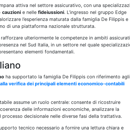
mpana attiva nel settore assicurativo, con una specializzaz
o
cauzioni
e nelle
fideiussioni
. L’ingresso nel gruppo Edge
orizzare l’esperienza maturata dalla famiglia De Filippis e
rno di una piattaforma nazionale strutturata.
 rafforzare ulteriormente le competenze in ambiti assicurat
resenza nel Sud Italia, in un settore nel quale specializzazi
ppresentano elementi fondamentali.
gliano
no
ha supportato la famiglia De Filippis con riferimento agli
 alla verifica dei principali elementi economico-contabili
ntabile assume un ruolo centrale: consente di ricostruire
la coerenza delle informazioni economiche, analizzare la
processo decisionale nelle diverse fasi della trattativa.
 supporto tecnico necessario a fornire una lettura chiara e