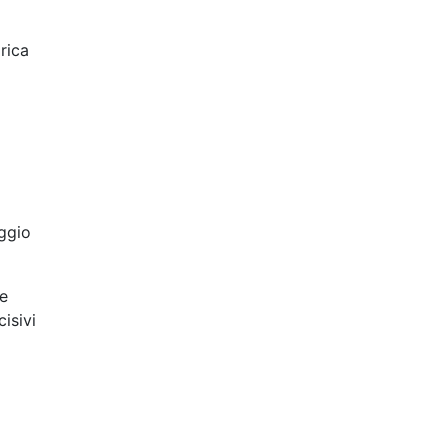
rica
aggio
le
isivi