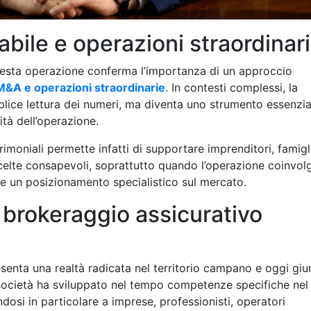
abile e operazioni straordinar
uesta operazione conferma l’importanza di un approccio
M&A e operazioni straordinarie
. In contesti complessi, la
plice lettura dei numeri, ma diventa uno strumento essenzia
ità dell’operazione.
rimoniali permette infatti di supportare imprenditori, famigl
i scelte consapevoli, soprattutto quando l’operazione coinvol
 e un posizionamento specialistico sul mercato.
l brokeraggio assicurativo
senta una realtà radicata nel territorio campano e oggi giu
 società ha sviluppato nel tempo competenze specifiche nel
ndosi in particolare a imprese, professionisti, operatori