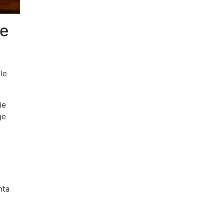
ie
le
ie
ge
nta