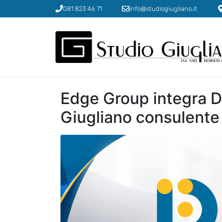
081 823 46 71
info@studiogiugliano.it
Edge Group integra De
Giugliano consulente 