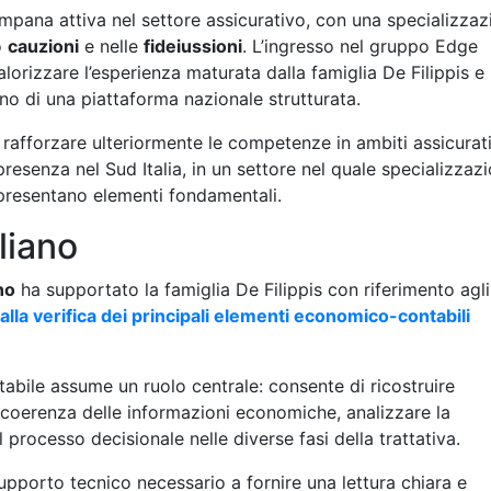
mpana attiva nel settore assicurativo, con una specializzaz
o
cauzioni
e nelle
fideiussioni
. L’ingresso nel gruppo Edge
orizzare l’esperienza maturata dalla famiglia De Filippis e
rno di una piattaforma nazionale strutturata.
 rafforzare ulteriormente le competenze in ambiti assicurat
resenza nel Sud Italia, in un settore nel quale specializzazi
ppresentano elementi fondamentali.
gliano
no
ha supportato la famiglia De Filippis con riferimento agli
 alla verifica dei principali elementi economico-contabili
ntabile assume un ruolo centrale: consente di ricostruire
la coerenza delle informazioni economiche, analizzare la
processo decisionale nelle diverse fasi della trattativa.
 supporto tecnico necessario a fornire una lettura chiara e