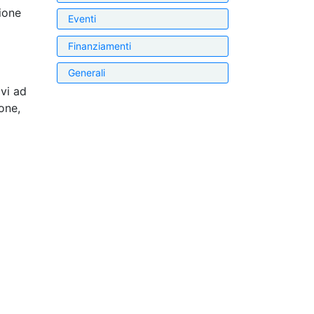
ione
Eventi
Finanziamenti
Generali
ivi ad
one,