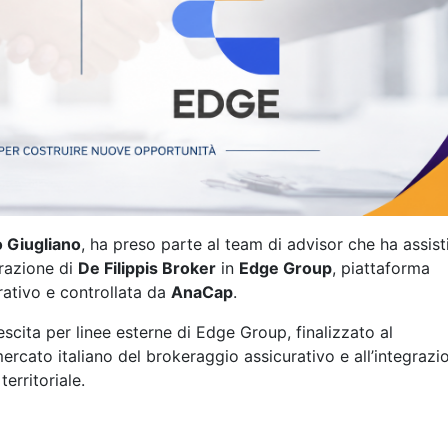
o Giugliano
, ha preso parte al team di advisor che ha assisti
grazione di
De Filippis Broker
in
Edge Group
, piattaforma
rativo e controllata da
AnaCap
.
escita per linee esterne di Edge Group, finalizzato al
rcato italiano del brokeraggio assicurativo e all’integrazi
erritoriale.