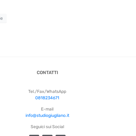
ie
CONTATTI
Tel./Fax/WhatsApp
0818234671
E-mail
info@studiogiugliano.it
Seguici sui Social