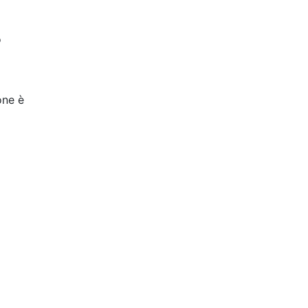
ò
ione è