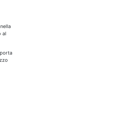
nella
 al
pporta
izzo