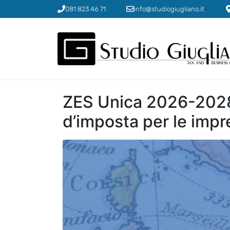
081 823 46 71
info@studiogiugliano.it
ZES Unica 2026-2028:
d’imposta per le impr