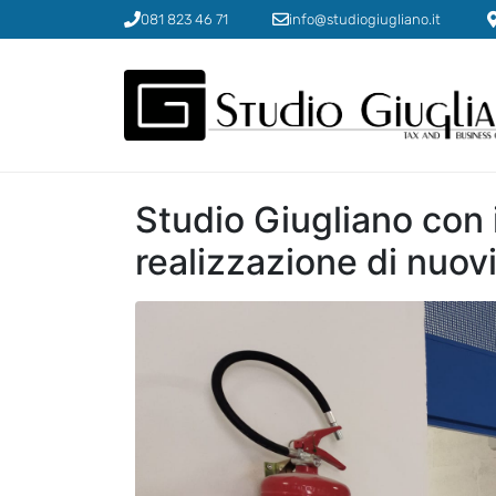
081 823 46 71
info@studiogiugliano.it
Studio Giugliano con 
realizzazione di nuov