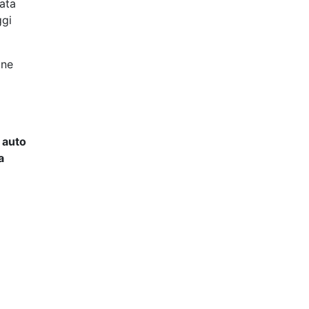
ata
ggi
one
x auto
a