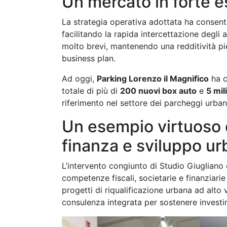
Un mercato in forte e
La strategia operativa adottata ha consenti
facilitando la rapida intercettazione degli
molto brevi, mantenendo una redditività pie
business plan.
Ad oggi,
Parking Lorenzo il Magnifico
ha c
totale di più di
200 nuovi box auto
e
5 mil
riferimento nel settore dei parcheggi urban
Un esempio virtuoso d
finanza e sviluppo u
L’intervento congiunto di Studio Giuglian
competenze fiscali, societarie e finanziari
progetti di riqualificazione urbana ad alt
consulenza integrata per sostenere investi