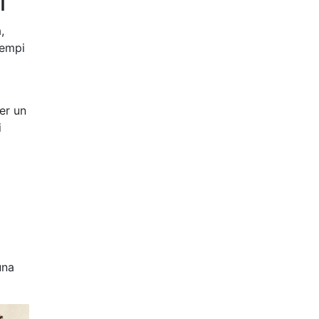
i
,
tempi
er un
i
una