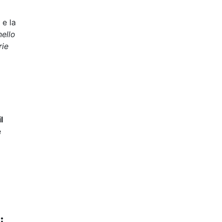
 e la
ello
rie
l
e