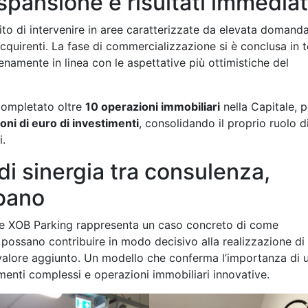
spansione e risultati immediat
to di intervenire in aree caratterizzate da elevata domanda
 acquirenti. La fase di commercializzazione si è conclusa in 
namente in linea con le aspettative più ottimistiche del
ompletato oltre
10 operazioni immobiliari
nella Capitale, p
ioni di euro di investimenti
, consolidando il proprio ruolo d
i.
i sinergia tra consulenza,
rbano
o e XOB Parking rappresenta un caso concreto di come
e possano contribuire in modo decisivo alla realizzazione di
o valore aggiunto. Un modello che conferma l’importanza di 
menti complessi e operazioni immobiliari innovative.