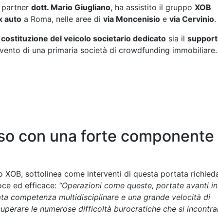
g partner
dott. Mario Giugliano
, ha assistito il gruppo
XOB
x auto
a Roma, nelle aree di
via Moncenisio
e
via Cervinio
.
a
costituzione del veicolo societario dedicato
sia il
support
tervento di una primaria società di crowdfunding immobiliare.
so con una forte componente
 XOB, sottolinea come interventi di questa portata richied
oce ed efficace:
“Operazioni come queste, portate avanti in 
ta competenza multidisciplinare e una grande velocità di
superare le numerose difficoltà burocratiche che si incontr