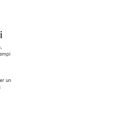
i
,
tempi
er un
i