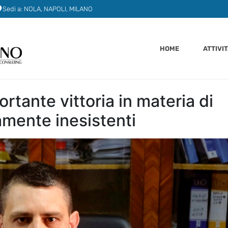
Sedi a: NOLA, NAPOLI, MILANO
HOME
ATTIVI
rtante vittoria in materia di
amente inesistenti