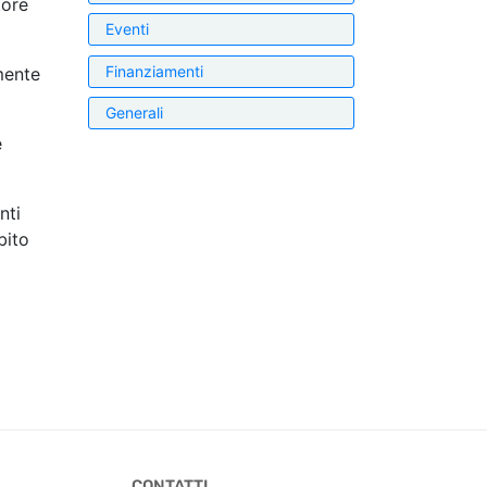
tore
Eventi
Finanziamenti
mente
Generali
è
nti
bito
CONTATTI