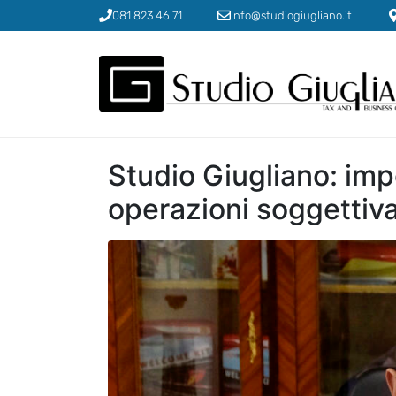
081 823 46 71
info@studiogiugliano.it
Studio Giugliano: impo
operazioni soggettiv