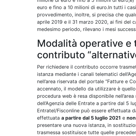
milione di euro e fino a 5 milioni di euro;e
euro e fino a 10 milioni di euro.In tutti i 
provvedimento, inoltre, si precisa che qualor
aprile 2019 e il 31 marzo 2020, ai fini del c
medesimo periodo, rilevano i mesi successiv
Modalità operative e 
contributo “alternativ
Per richiedere il contributo occorre trasme
istanza mediante i canali telematici dell’A
nell’area riservata del portale “Fatture e Co
accennato, il modello da utilizzare è quell
procedura web è resa disponibile nell’area r
dell’Agenzia delle Entrate a partire dal 5 lu
Entratel/Fisconline può essere effettuata d
effettuata
a partire dal 5 luglio 2021
e
non
presentare una nuova istanza, in sostituzi
trasmessa sostituisce tutte quelle preceden