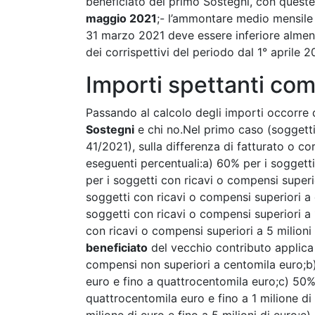
beneficiato del primo Sostegni, con queste 
maggio 2021
;- l’ammontare medio mensile d
31 marzo 2021 deve essere inferiore almen
dei corrispettivi del periodo dal 1° aprile 
Importi spettanti com
Passando al calcolo degli importi occorre 
Sostegni
e chi no.Nel primo caso (soggetti c
41/2021), sulla differenza di fatturato o co
eseguenti percentuali:a) 60% per i soggett
per i soggetti con ricavi o compensi superi
soggetti con ricavi o compensi superiori a 
soggetti con ricavi o compensi superiori a 1
con ricavi o compensi superiori a 5 milioni 
beneficiato
del vecchio contributo applica 
compensi non superiori a centomila euro;b)
euro e fino a quattrocentomila euro;c) 50%
quattrocentomila euro e fino a 1 milione di