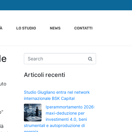
TÀ
LO STUDIO
NEWS
CONTATTI
de
Articoli recenti
uto
Studio Giugliano entra nel network
internazionale BSK Capital
Iperammortamento 2026:
o”
maxi-deduzione per
investimenti 4.0, beni
strumentali e autoproduzione di
ià
energia