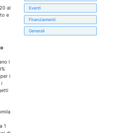
20 al
Eventi
to e
Finanziamenti
Generali
to
ano l
50%
per i
 i
etti
omila
a 1