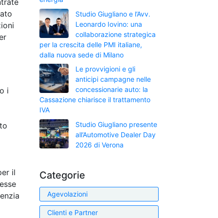
trate
nato
Studio Giugliano e l’Avv.
Leonardo Iovino: una
zioni
collaborazione strategica
er
per la crescita delle PMI italiane,
dalla nuova sede di Milano
Le provvigioni e gli
anticipi campagne nelle
concessionarie auto: la
o i
Cassazione chiarisce il trattamento
IVA
Studio Giugliano presente
to
all’Automotive Dealer Day
2026 di Verona
er il
Categorie
vesse
Agevolazioni
genzia
o
Clienti e Partner