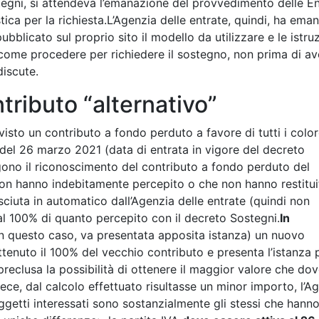
egni, si attendeva l’emanazione del provvedimento delle En
ica per la richiesta.L’Agenzia delle entrate, quindi, ha ema
ubblicato sul proprio sito il modello da utilizzare e le istru
 come procedere per richiedere il sostegno, non prima di av
discute.
ntributo “alternativo”
visto un contributo a fondo perduto a favore di tutti i color
a del 26 marzo 2021 (data di entrata in vigore del decreto
gono il riconoscimento del contributo a fondo perduto del
 non hanno indebitamente percepito o che non hanno restitui
sciuta in automatico dall’Agenzia delle entrate (quindi non
al 100% di quanto percepito con il decreto Sostegni.
In
, in questo caso, va presentata apposita istanza) un nuovo
ttenuto il 100% del vecchio contributo e presenta l’istanza p
reclusa la possibilità di ottenere il maggior valore che do
ece, dal calcolo effettuato risultasse un minor importo, l’A
oggetti interessati sono sostanzialmente gli stessi che hann