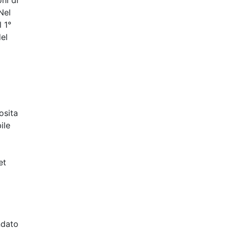
ni di
Nel
l 1°
del
osita
ile
et
ndato