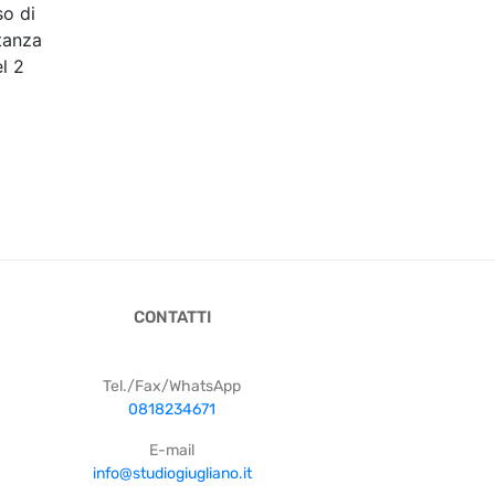
so di
stanza
l 2
CONTATTI
Tel./Fax/WhatsApp
0818234671
E-mail
info@studiogiugliano.it