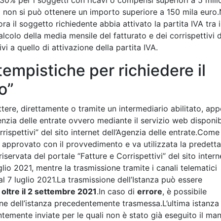
) 30% per i soggetti con ricavi o compensi superiori a 5 milio
casi non si può ottenere un importo superiore a 150 mila euro.
a il soggetto richiedente abbia attivato la partita IVA tra i
alcolo della media mensile del fatturato e dei corrispettivi 
i a quello di attivazione della partita IVA.
tempistiche per richiedere il
o”
ttere, direttamente o tramite un intermediario abilitato, app
genzia delle entrate ovvero mediante il servizio web disponib
rrispettivi” del sito internet dell’Agenzia delle entrate.Come
o approvato con il provvedimento e va utilizzata la predetta
iservata del portale “Fatture e Corrispettivi” del sito intern
glio 2021, mentre la trasmissione tramite i canali telematici
al 7 luglio 2021.La trasmissione dell’Istanza può essere
 oltre il 2 settembre 2021
.In caso di
errore
, è possibile
one dell’istanza precedentemente trasmessa.L’ultima istanza
temente inviate per le quali non è stato già eseguito il ma