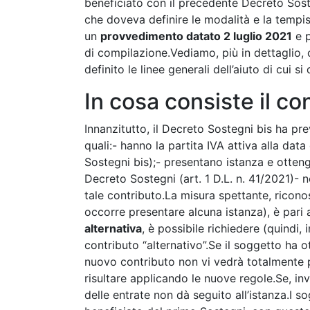
beneficiato con il precedente Decreto Sost
che doveva definire le modalità e la tempist
un
provvedimento datato 2 luglio 2021
e p
di compilazione.Vediamo, più in dettaglio,
definito le linee generali dell’aiuto di cui si 
In cosa consiste il co
Innanzitutto, il Decreto Sostegni bis ha pre
quali:- hanno la partita IVA attiva alla dat
Sostegni bis);- presentano istanza e otten
Decreto Sostegni (art. 1 D.L. n. 41/2021)-
tale contributo.La misura spettante, ricono
occorre presentare alcuna istanza), è pari 
alternativa
, è possibile richiedere (quindi
contributo “alternativo”.Se il soggetto ha o
nuovo contributo non vi vedrà totalmente p
risultare applicando le nuove regole.Se, inv
delle entrate non dà seguito all’istanza.I s