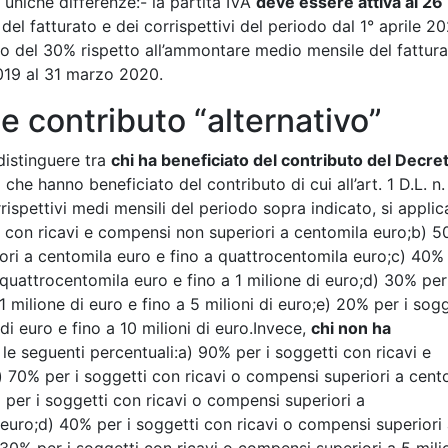
uniche differenze:- la partita IVA
deve essere attiva al 26
el fatturato e dei corrispettivi del periodo dal 1° aprile 20
o del 30% rispetto all’ammontare medio mensile del fattura
2019 al 31 marzo 2020.
e contributo “alternativo”
distinguere tra
chi ha beneficiato del contributo del Decre
he hanno beneficiato del contributo di cui all’art. 1 D.L. n.
rrispettivi medi mensili del periodo sopra indicato, si applic
i con ricavi e compensi non superiori a centomila euro;b) 
ori a centomila euro e fino a quattrocentomila euro;c) 40% 
quattrocentomila euro e fino a 1 milione di euro;d) 30% per
 milione di euro e fino a 5 milioni di euro;e) 20% per i sogg
di euro e fino a 10 milioni di euro.Invece,
chi non ha
le seguenti percentuali:a) 90% per i soggetti con ricavi e
 70% per i soggetti con ricavi o compensi superiori a cent
 per i soggetti con ricavi o compensi superiori a
 euro;d) 40% per i soggetti con ricavi o compensi superiori 